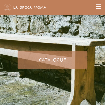
L
A
B
ROCA
M
OMA
CATALOGUE