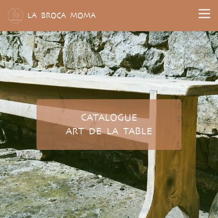
L
A
B
ROCA
M
OMA
CATALOGUE
ART DE LA TABLE