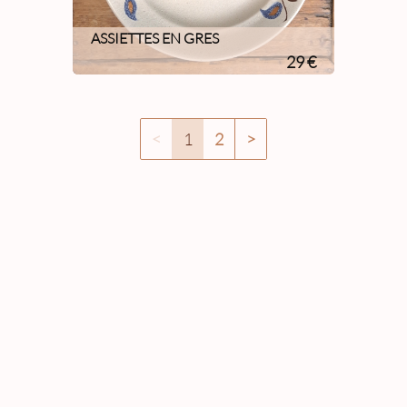
ASSIETTES EN GRES
29 €
<
1
2
>